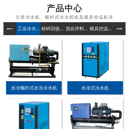
产品中心
工业冷水...
粉碎回收...
混合拌料...
模具控温...
除湿干燥
水冷螺杆式水冷冷水机
水冷式冷水机