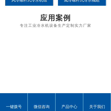
风冷螺杆式冷水机组
風冷螺杆式冷水機組
应用案例
富士康应用案例
冠盛实力展示
一键拨号
微信咨询
产品中心
关于我们
专注工业冷水机/螺杆式冷水机/模具控温机等