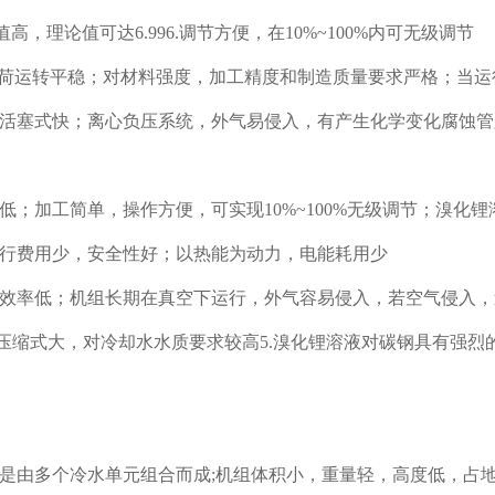
，理论值可达6.996.调节方便，在10%~100%内可无级调节
荷运转平稳；对材料强度，加工精度和制造质量要求严格；当运
活塞式快；离心负压系统，外气易侵入，有产生化学变化腐蚀管
加工简单，操作方便，可实现10%~100%无级调节；溴化锂
行费用少，安全性好；以热能为动力，电能耗用少
效率低；机组长期在真空下运行，外气容易侵入，若空气侵入，
压缩式大，对冷却水水质要求较高5.溴化锂溶液对碳钢具有强烈
由多个冷水单元组合而成;机组体积小，重量轻，高度低，占地