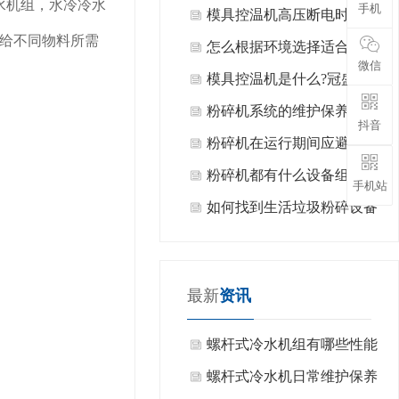
水机组，水冷冷水
手机
具控温机设备的管理？
模具控温机高压断电时怎么
给不同物料所需
回事？
怎么根据环境选择适合的模
微信
具控温机？
模具控温机是什么?冠盛机
械告诉您
粉碎机系统的维护保养
抖音
粉碎机在运行期间应避免哪
些禁忌？
粉碎机都有什么设备组成
手机站
的?
如何找到生活垃圾粉碎设备
的制造商？
最新
资讯
螺杆式冷水机组有哪些性能
特点？
螺杆式冷水机日常维护保养