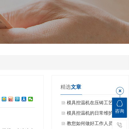
精选
文章
模具控温机在压铸工艺中竟
咨询
有这么多的运用？
模具控温机的日常维护保养
教您如何做好工作人员对模