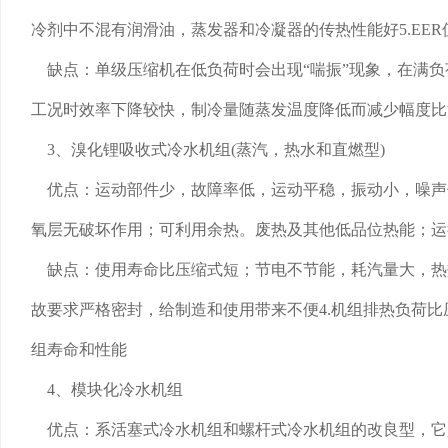
冷剂中不混有润滑油，蒸发器和冷凝器的传热性能好5.EER值高
缺点：单级压缩机在低负荷时会出现“喘振”现象，在满负
工况时效率下降较快，制冷量随蒸发温度降低而减少幅度比
3、溴化锂吸收式冷水机组(蒸汽，热水和直燃型)
优点：运动部件少，故障率低，运动平稳，振动小，噪声低；
氧层无破坏作用；可利用余热。废热及其他低品位热能；运
缺点：使用寿命比压缩式短；节电不节能，耗汽量大，热
故要求严格密封，给制造和使用带来不便4.机组排热负荷比
组寿命和性能
4、模块化冷水机组
优点：系活塞式冷水机组和螺杆式冷水机组的改良型，它是