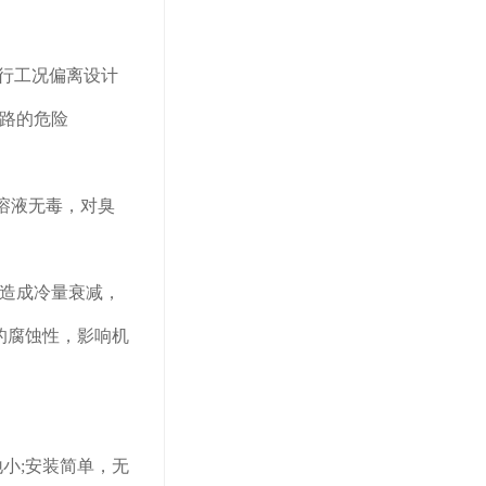
行工况偏离设计
路的危险
溶液无毒，对臭
造成冷量衰减，
的腐蚀性，影响机
小;安装简单，无