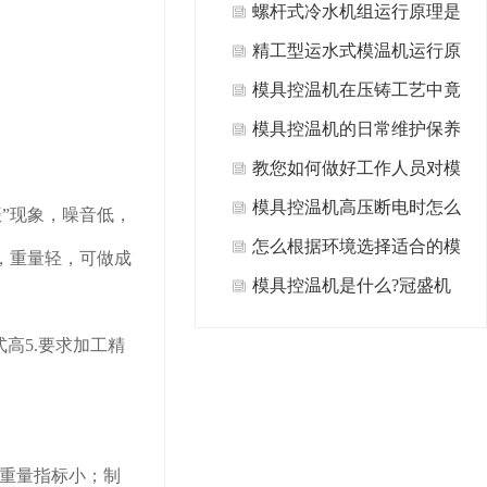
是什么？
螺杆式冷水机组运行原理是
什么?
精工型运水式模温机运行原
理是什么?
模具控温机在压铸工艺中竟
有这么多的运用？
模具控温机的日常维护保养
教您如何做好工作人员对模
具控温机设备的管理？
模具控温机高压断电时怎么
”现象，噪音低，
回事？
怎么根据环境选择适合的模
小，重量轻，可做成
具控温机？
模具控温机是什么?冠盛机
械告诉您
高5.要求加工精
重量指标小；制