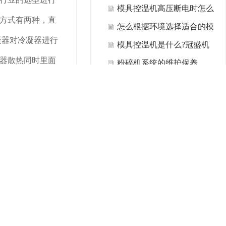
具控温机设备的管理？
模具控温机高压断电时怎么
方式有两种，直
回事？
怎么根据环境选择适合的模
凝器对冷凝器进行
具控温机？
模具控温机是什么?冠盛机
器散热同时里面
械告诉您
粉碎机系统的维护保养
的硫酸通过水泵
粉碎机在运行期间应避免哪
些禁忌？
粉碎机都有什么设备组成
的?
如何找到生活垃圾粉碎设备
器进行降温。再流
的制造商？
时里面的冷媒液
热交换器(中间隔
最新
资讯
便，使用寿命相对
螺杆式冷水机组有哪些性能
特点？
螺杆式冷水机日常维护保养
普通冷水机就可