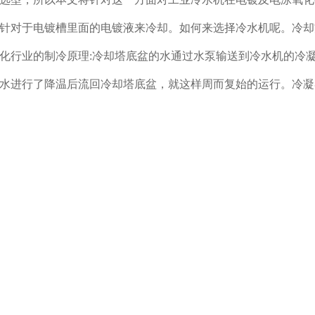
针对于电镀槽里面的电镀液来冷却。如何来选择冷水机呢。冷却
化行业的制冷原理:冷却塔底盆的水通过水泵输送到冷水机的冷
水进行了降温后流回冷却塔底盆，就这样周而复始的运行。冷凝
吸收热量，从而就对冷炮里的硫酸（槽液）进行了降温，降温后
理:冷却塔底盆里的水通过水泵输送到冷水机的冷凝器，对冷凝
温，再流回冷却塔底盆，就这样周而复始的运行。冷凝器散热同
，从而就对水箱里的水进行了降温，降温后的水通过水泵输送到
进行了降温，就这样一个循环过程。此款产品其优势在于安装方
热器为板换的密闭的。
工业冷水机提供的冷冻水在盘管里循环来冷却电镀液。这样的话