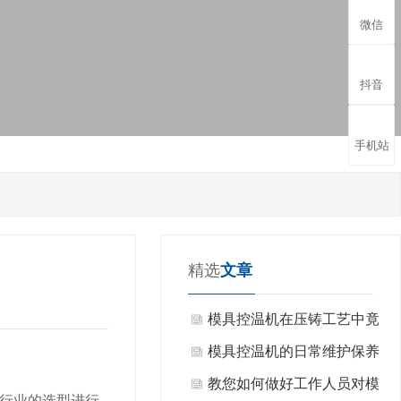
微信
抖音
手机站
精选
文章
模具控温机在压铸工艺中竟
有这么多的运用？
模具控温机的日常维护保养
教您如何做好工作人员对模
行业的选型进行