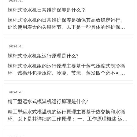
2025-11-21
螺杆式冷水机日常维护保养是什么？
螺杆式冷水机的日常维护保养是确保其高效稳定运行、
延长使用寿命的关键环节。以下是一些具体的维护保养
措施： 一、日常维护 运行状态监控： 定期检查运行参
数，如压缩机电流、油压、冷却水温度等，确保设备在
2025-11-21
正常范围内运行。 记录运行数据，便于发现异常趋势，
及时采取措施。 清洁与除尘： 保持
螺杆式冷水机组运行原理是什么?
螺杆式冷水机组的运行原理主要基于蒸气压缩式制冷循
环，该循环包括压缩、冷凝、节流、蒸发四个必不可少
的过程。以下是详细的运行原理： 一、压缩过程 蒸发器
中的制冷剂蒸汽被螺杆压缩机吸入后，原动机（一般为
2025-11-21
电动机）通过压缩机叶轮对其施加能量，使制冷剂蒸汽
的压力提高并进入冷凝器。与此同时，制冷剂蒸汽
精工型运水式模温机运行原理是什么?
精工型运水式模温机的运行原理主要基于热交换和水循
环。以下是其详细的工作原理： 一、工作原理概述 运水
式模温机，又称水循环温度控制机，是以水为传热介质
的温控设备。其工作原理是通过循环泵驱动水经过加热