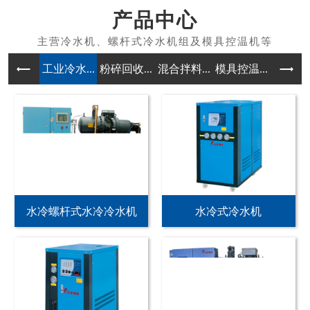
产品中心
工业冷水...
粉碎回收...
混合拌料...
模具控温...
除湿干燥
水冷螺杆式水冷冷水机
水冷式冷水机