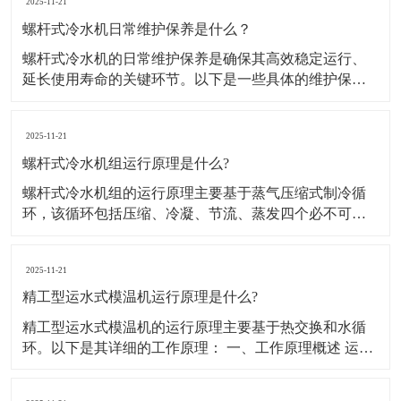
2025-11-21
螺杆式冷水机日常维护保养是什么？
螺杆式冷水机的日常维护保养是确保其高效稳定运行、
延长使用寿命的关键环节。以下是一些具体的维护保养
措施： 一、日常维护 运行状态监控： 定期检查运行参
数，如压缩机电流、油压、冷却水温度等，确保设备在
2025-11-21
正常范围内运行。 记录运行数据，便于发现异常趋势，
及时采取措施。 清洁与除尘： 保持
螺杆式冷水机组运行原理是什么?
螺杆式冷水机组的运行原理主要基于蒸气压缩式制冷循
环，该循环包括压缩、冷凝、节流、蒸发四个必不可少
的过程。以下是详细的运行原理： 一、压缩过程 蒸发器
中的制冷剂蒸汽被螺杆压缩机吸入后，原动机（一般为
2025-11-21
电动机）通过压缩机叶轮对其施加能量，使制冷剂蒸汽
的压力提高并进入冷凝器。与此同时，制冷剂蒸汽
精工型运水式模温机运行原理是什么?
精工型运水式模温机的运行原理主要基于热交换和水循
环。以下是其详细的工作原理： 一、工作原理概述 运水
式模温机，又称水循环温度控制机，是以水为传热介质
的温控设备。其工作原理是通过循环泵驱动水经过加热