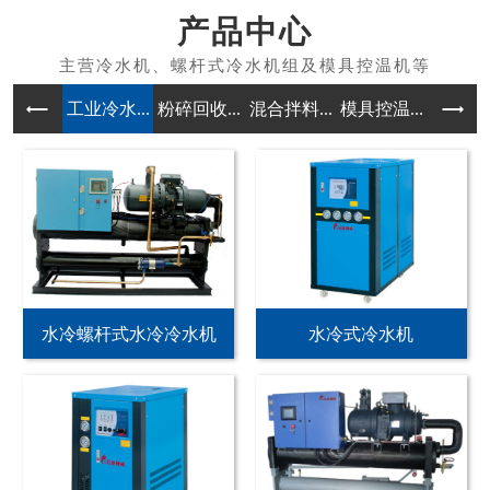
产品中心
工业冷水...
粉碎回收...
混合拌料...
模具控温...
除湿干燥
水冷螺杆式水冷冷水机
水冷式冷水机