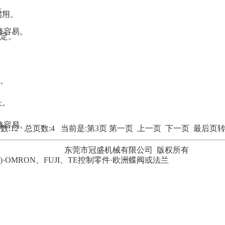
长。
启用。
修容易。
定。
。
长。
修容易。
数:12 总页数:4 当前是:第3页
第一页
上一页
下一页
最后页
东莞市冠盛机械有限公司 版权所有
OMRON、FUJI、TE控制零件·欧洲蝶阀或法兰