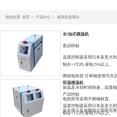
您的位置:
首页
->
产品中心
->
模具控温系列
水/油式模温机
産品特贴
温度控制器采用日本及意大利（
制在+1℃内,省电35%以上。
两组电热管,可单独使用可共
双温模温机
加温及冷却时间快速，温度稳
产品特贴
电热筒等采用不锈铜材質。
温度控制器采用日本及意大利（
安全保个及故障指示系统完善
制在+1℃内,省电35%以上。