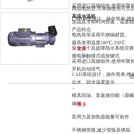
采用进口高级组件,使用年限
两组电热管,可单独使用可共
高温水温机
CAD系统设计，操作简单,维
加温及冷却时间快速，温度稳
产品特点
...
电热筒等采用不锈铜材質。
最高使用温度180℃-350℃
安全保个及故障指示系统完善
>>更多
微电脑触摸式或按键式
采用进口高级组件,使用年限
开机自动排气
CAD系统设计，操作简单,维
总
出水、回水温度提示
...
模具回油、泵返抽功能（遐瞒)·
球阀
>>更多
泵周力及加熟器能量可前作
不锈钢管路,减少管险及锈垢