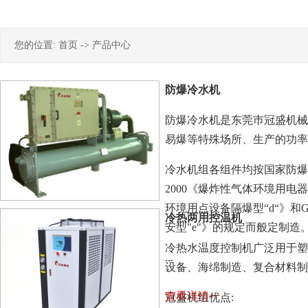
您的位置:
首页
->
产品中心
防爆冷水机
防爆冷水机是东莞巿冠盛机械
易爆等特殊场所、生产的功率从
冷水机组各组件均按国家防爆标
2000《爆炸性气体环境用电器设
环境用点设备隔爆型“d“》和G
冷热两用控温机
安型"e"》的规定而般定制
冷热水温度控制机广泛用于塑
...
设备、海绵制造、复合材料
查看详情+
冠盛机组优点: