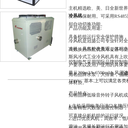
主机精选欧、美、日全新世界
冷风机
安全环保耐用。可采用RS48
却自动切换功能。
产品功能及用途:
具备机组运行安全保护措施，
冷风机是冠盛公司专业针对全
冷机，具有外表美观，体积小
高效换热匹配优质冷凝器与蒸
斯风冷式工业冷风机具有上吹
控制电气采用国际品牌控制电
户要求以及用户使用的具体要
量从200m3/h-6500m3/h,风
总数
知名品牌水泵，大排量，低能
11m/s，基本.上可以满足各
体材质。
产品特点:
知名品牌低噪音外转子风机或
1.主机采用欧美日进口名牌
配备精密式数显温度控制器，
可直接分析机组的运行状况。
2.进口优质风机，高效率，
滑油，常规长期运行不用添加