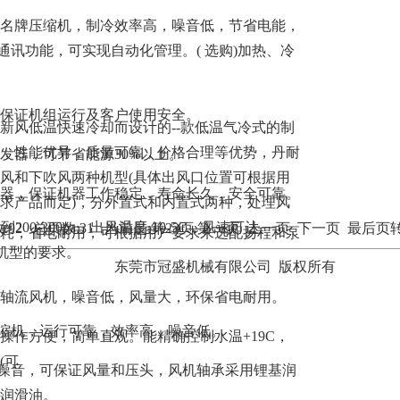
名牌压缩机，制冷效率高，噪音低，节省电能，
5通讯功能，可实现自动化管理。( 选购)加热、冷
保证机组运行及客户使用安全。
新风低温快速冷却而设计的--款低温气冷式的制
，性能优异，质量可靠，价格合理等优势，丹耐
发器，可节省能源30%以上。
风和下吹风两种机型(具体出风口位置可根据用
器，保证机器工作稳定，寿命长久，安全可靠。
求产品而定)，分外置式和内置式两种，处理风
压达到200-300pa，出风温度-10-5C，风速可达
:92 总页数:31 当前是:第23页
第一页
上一页
下一页
最后页
耗，省电耐用，可根据用户要求来选配扬程和泵
类机型的要求。
东莞市冠盛机械有限公司 版权所有
轴流风机，噪音低，风量大，环保省电耐用。
压缩机，运行可靠，效率高，噪音低。
操作方便，简单直观。能精确控制水温+19C，
(可
低噪音，可保证风量和压头，风机轴承采用锂基润
润滑油。