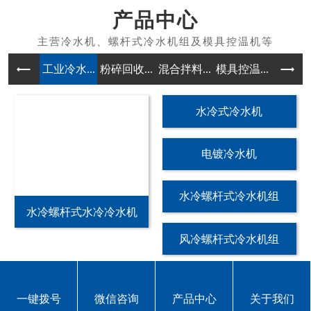
产品中心
工业冷水...
粉碎回收...
混合拌料...
模具控温...
除湿干燥
水冷式冷水机
电镀冷水机
水冷螺杆式冷水机组
水冷螺杆式水冷冷水机
风冷螺杆式冷水机组
風冷螺杆式冷水機組
一键拨号
微信咨询
产品中心
关于我们