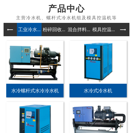
产品中心
工业冷水...
粉碎回收...
混合拌料...
模具控温...
除湿干燥
水冷螺杆式水冷冷水机
水冷式冷水机