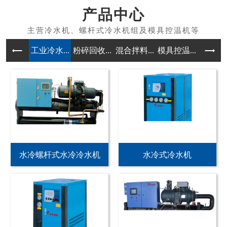
产品中心
工业冷水...
粉碎回收...
混合拌料...
模具控温...
除湿干燥
水冷螺杆式水冷冷水机
水冷式冷水机