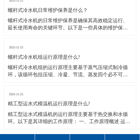
2025-11-21
螺杆式冷水机日常维护保养是什么？
螺杆式冷水机的日常维护保养是确保其高效稳定运行、
延长使用寿命的关键环节。以下是一些具体的维护保养
措施： 一、日常维护 运行状态监控： 定期检查运行参
数，如压缩机电流、油压、冷却水温度等，确保设备在
2025-11-21
正常范围内运行。 记录运行数据，便于发现异常趋势，
及时采取措施。 清洁与除尘： 保持
螺杆式冷水机组运行原理是什么?
螺杆式冷水机组的运行原理主要基于蒸气压缩式制冷循
环，该循环包括压缩、冷凝、节流、蒸发四个必不可少
的过程。以下是详细的运行原理： 一、压缩过程 蒸发器
中的制冷剂蒸汽被螺杆压缩机吸入后，原动机（一般为
2025-11-21
电动机）通过压缩机叶轮对其施加能量，使制冷剂蒸汽
的压力提高并进入冷凝器。与此同时，制冷剂蒸汽
精工型运水式模温机运行原理是什么?
精工型运水式模温机的运行原理主要基于热交换和水循
环。以下是其详细的工作原理： 一、工作原理概述 运水
式模温机，又称水循环温度控制机，是以水为传热介质
的温控设备。其工作原理是通过循环泵驱动水经过加热